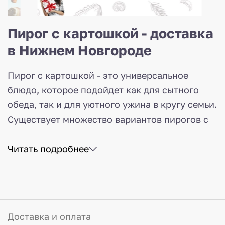
т*
Пирог с картошкой - доставка
в Нижнем Новгороде
Пирог с картошкой - это универсальное
блюдо, которое подойдет как для сытного
обеда, так и для уютного ужина в кругу семьи.
Существует множество вариантов пирогов с
картофелем, но все их объединяет одно:
простота, сытность и неповторимый вкус. В
Читать подробнее
ассортименте пекарни «Красная шапочка» вы
найдете множество вариаций: с грудинкой,
охотничьими колбасками, грибами, сыром и
солеными огурцами.
Доставка и оплата