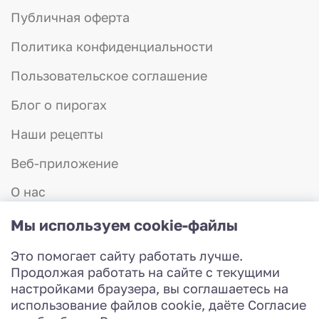
Мы не используем усилители вкуса,
Публичная оферта
консерванты или другие синтетические
Политика конфиденциальности
добавки, чтобы сохранить пользу и
натуральный вкус продуктов.
Пользовательское соглашение
Блог о пирогах
Почему стоит заказать пирог
Наши рецепты
с картошкой в пекарне
Веб-приложение
«Красная шапочка»?
О нас
Удобная доставка по всему Нижнему
Отзывы
Мы используем cookie-файлы
Новгороду.
Контакты
Это помогает сайту работать лучше.
Доступные цены.
8 (831) 423-57-75
Продолжая работать на сайте с текущими
Работаем с 8:00 до 20:00
настройками браузера, вы соглашаетесь на
Возможность самовывоза.
Разработка сайта
использование файлов cookie, даёте Согласие
© 2026 Красная шапочка - доставка пирогов