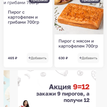
Предзаказ
Предзаказ
Пирог с
картофелем и
грибами 700гр
Пирог с мясом и
картофелем 700гр
465
₽
Добавить
630
₽
Добавить
к
Акция
9=12
₽
закажи 9 пирогов, а
получи 12