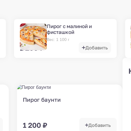
Пирог с малиной и
фисташкой
Вес
:
1 100
г
1 200
₽
Добавить
Пирог баунти
1 200
₽
Добавить