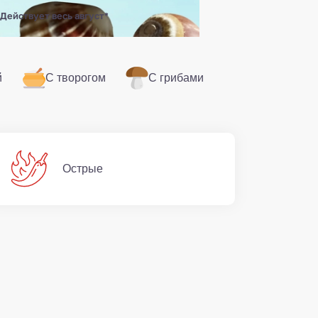
Действует весь август*
й
С творогом
С грибами
Острые