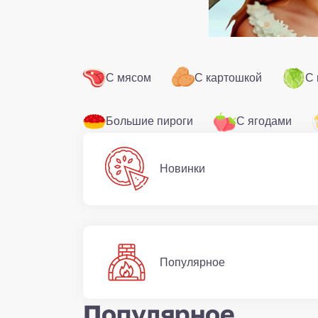
С мясом
С картошкой
С 
Большие пироги
С ягодами
Новинки
Популярное
Популярное