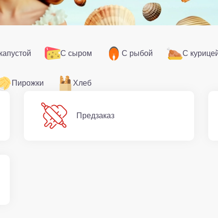
капустой
С сыром
С рыбой
С курице
Пирожки
Хлеб
Предзаказ