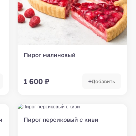
Пирог малиновый
1 600
₽
Добавить
м
Пирог персиковый с киви