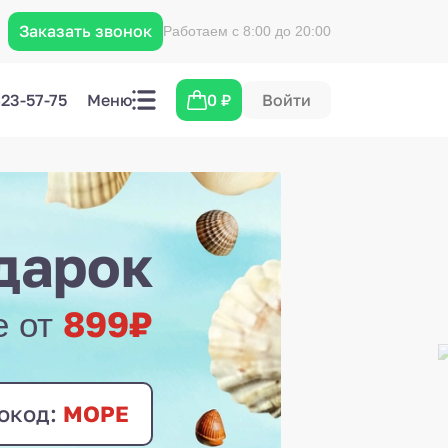
Заказать звонок
Работаем с 8:00 до 20:00
423-57-75
Меню
0
₽
Войти
дарок
899₽
е от
окод:
МОРЕ