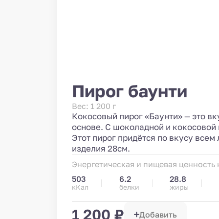
Пирог баунти
Вес: 1 200 г
Кокосовый пирог «Баунти» — это в
основе. С шоколадной и кокосовой 
Этот пирог придётся по вкусу все
изделия 28см.
Энергетическая и пищевая ценность н
503
6.2
28.8
кКал
белки
жиры
1 200 ₽
Добавить