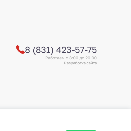
2 400
₽
1 8
Добавить
8 (831) 423-57-75
Работаем с 8:00 до 20:00
Разработка сайта