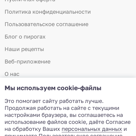
Политика конфиденциальности
Пользовательское соглашение
Блог о пирогах
Наши рецепты
Веб-приложение
О нас
Отзывы
Мы используем cookie-файлы
Контакты
Это помогает сайту работать лучше.
8 (831) 423-57-75
Продолжая работать на сайте с текущими
Работаем с 8:00 до 20:00
настройками браузера, вы соглашаетесь на
Разработка сайта
использование файлов cookie, даёте Согласие
© 2026 Красная шапочка - доставка пирогов
на обработку Ваших
персональных данных
и
принимаете
Пользовательское соглашение
.