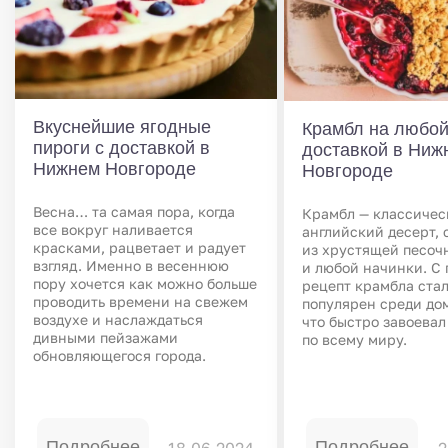
Вкуснейшие ягодные
Крамбл на любой
пироги с доставкой в
доставкой в Ниж
Нижнем Новгороде
Новгороде
Весна… та самая пора, когда
Крамбл — классичес
все вокруг наливается
английский десерт,
красками, рацветает и радует
из хрустящей песоч
взгляд. Именно в весеннюю
и любой начинки. С 
пору хочется как можно больше
рецепт крамбла стал
проводить времени на свежем
популярен среди до
воздухе и наслаждаться
что быстро завоева
дивными пейзажами
по всему миру.
обновляющегося города.
Подробнее
Подробнее
18.06.2024
2