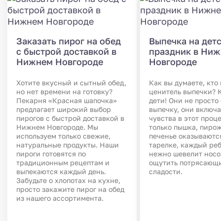
Заказать пирог на обед
Выпечка на дет
с быстрой доставкой в
праздник в Ни
Нижнем Новгороде
Новгороде
Хотите вкусный и сытный обед,
Как вы думаете, кто
но нет времени на готовку?
ценитель выпечки? 
Пекарня «Красная шапочка»
дети! Они не просто
предлагает широкий выбор
выпечку, они включа
пирогов с быстрой доставкой в
чувства в этот проце
Нижнем Новгороде. Мы
только пышка, пиро
используем только свежие,
печенье оказываются
натуральные продукты. Наши
тарелке, каждый ре
пироги готовятся по
нежно шевелит носо
традиционным рецептам и
ощутить потрясающ
выпекаются каждый день.
сладости.
Забудьте о хлопотах на кухне,
просто закажите пирог на обед
из нашего ассортимента.