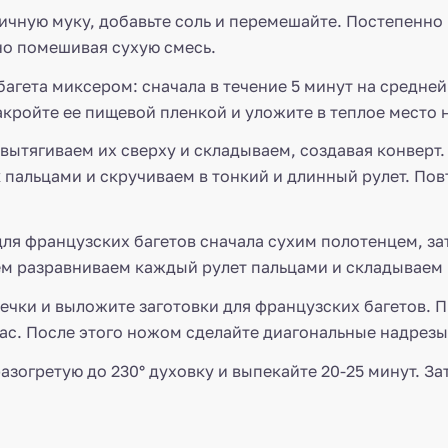
чную муку, добавьте соль и перемешайте. Постепенно 
но помешивая сухую смесь.
агета миксером: сначала в течение 5 минут на средней
акройте ее пищевой пленкой и уложите в теплое место н
вытягиваем их сверху и складываем, создавая конверт.
 пальцами и скручиваем в тонкий и длинный рулет. По
ля французских багетов сначала сухим полотенцем, за
тем разравниваем каждый рулет пальцами и складываем в
печки и выложите заготовки для французских багетов.
час. После этого ножом сделайте диагональные надрезы
зогретую до 230° духовку и выпекайте 20-25 минут. Зат