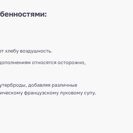
обенностями:
ет хлебу воздушность.
 дополнениям относятся осторожно,
 бутерброды, добавляя различные
ссическому французскому луковому супу.