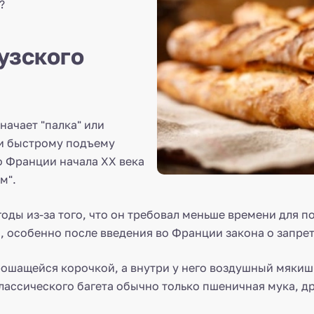
?
узского
начает "палка" или
 и быстрому подъему
о Франции начала XX века
м".
 годы из-за того, что он требовал меньше времени для 
 особенно после введения во Франции закона о запрете
рошащейся корочкой, а внутри у него воздушный мякиш
 классического багета обычно только пшеничная мука, д