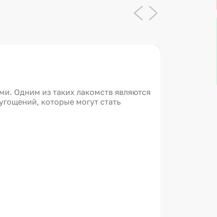
Летние
ми. Одним из таких лакомств являются
Лето – э
угощений, которые могут стать
дар при
которые
экспери