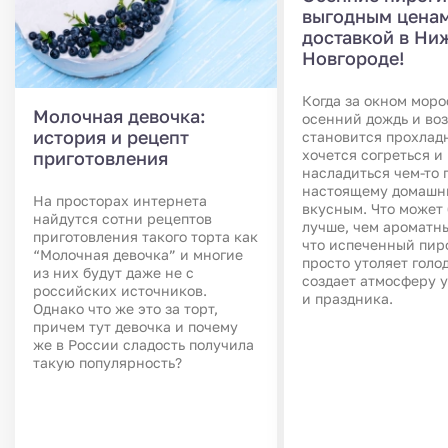
выгодным ценам
доставкой в Ни
Новгороде!
Когда за окном моро
Молочная девочка:
осенний дождь и во
история и рецепт
становится прохлад
хочется согреться и
приготовления
насладиться чем-то 
настоящему домашн
На просторах интернета
вкусным. Что может 
найдутся сотни рецептов
лучше, чем ароматны
приготовления такого торта как
что испеченный пир
“Молочная девочка” и многие
просто утоляет голод
из них будут даже не с
создает атмосферу у
российских источников.
и праздника.
Однако что же это за торт,
причем тут девочка и почему
же в России сладость получила
такую популярность?