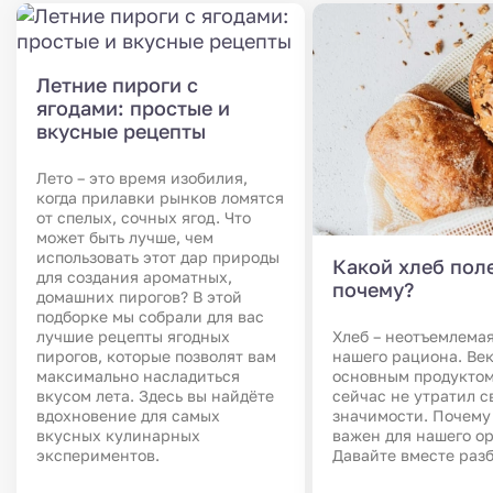
Летние пироги с
ягодами: простые и
вкусные рецепты
Лето – это время изобилия,
когда прилавки рынков ломятся
от спелых, сочных ягод. Что
может быть лучше, чем
использовать этот дар природы
Какой хлеб пол
для создания ароматных,
почему?
домашних пирогов? В этой
подборке мы собрали для вас
Хлеб – неотъемлемая
лучшие рецепты ягодных
нашего рациона. Ве
пирогов, которые позволят вам
основным продуктом
максимально насладиться
сейчас не утратил с
вкусом лета. Здесь вы найдёте
значимости. Почему 
вдохновение для самых
важен для нашего о
вкусных кулинарных
Давайте вместе раз
экспериментов.