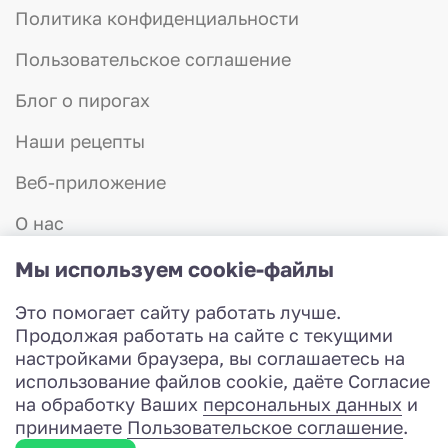
Политика конфиденциальности
Пользовательское соглашение
Блог о пирогах
Наши рецепты
Веб-приложение
О нас
Отзывы
Мы используем cookie-файлы
Контакты
Это помогает сайту работать лучше.
8 (831) 423-57-75
Продолжая работать на сайте с текущими
Работаем с 8:00 до 20:00
настройками браузера, вы соглашаетесь на
Разработка сайта
использование файлов cookie, даёте Согласие
© 2026 Красная шапочка - доставка пирогов
на обработку Ваших
персональных данных
и
принимаете
Пользовательское соглашение
.