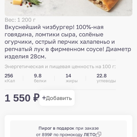
Вес: 1 200 г
Вкуснейший чизбургер! 100%-ная
говядина, ломтики сыра, солёные
огурчики, острый перчик халапеньо и
репчатый лук в фирменном соусе! Диаметр
изделия 28см.
Энергетическая и пищевая ценность на 100 г:
256
9.8
14
22.8
кКал
белки
жиры
углеводы
1 550 ₽
Добавить
Пирог в подарок
при заказе
от 899₽ по промокоду
ЛЕТО