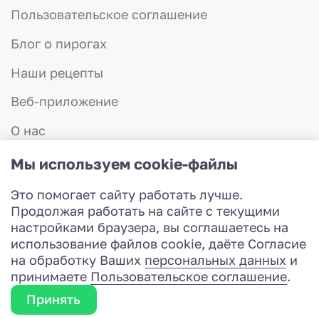
Пользовательское соглашение
Блог о пирогах
Наши рецепты
Веб-приложение
О нас
Отзывы
Мы используем cookie-файлы
Контакты
Это помогает сайту работать лучше.
8 (831) 423-57-75
Продолжая работать на сайте с текущими
Работаем с 8:00 до 20:00
настройками браузера, вы соглашаетесь на
Разработка сайта
использование файлов cookie, даёте Согласие
© 2026 Красная шапочка - доставка пирогов
на обработку Ваших
персональных данных
и
принимаете
Пользовательское соглашение
.
Заказать звонок
Принять