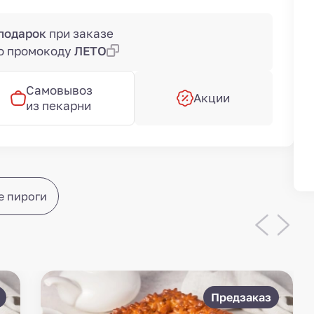
 подарок
при заказе
по промокоду
ЛЕТО
Самовывоз
Акции
из пекарни
е пироги
Предзаказ