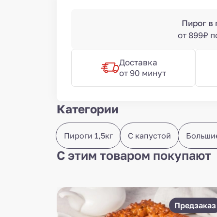
Пирог в
от 899₽ 
Доставка
от 90 минут
Категории
Пироги 1,5кг
С капустой
Больши
С этим товаром покупают
Предзаказ