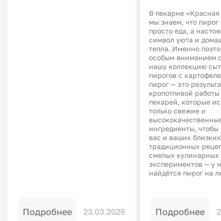
В пекарне «Красная
мы знаем, что пирог 
просто еда, а насто
символ уюта и дома
тепла. Именно поэто
особым вниманием 
нашу коллекцию сы
пирогов с картофел
пирог — это результа
кропотливой работы
пекарей, которые и
только свежие и
высококачественны
ингредиенты, чтобы
вас и ваших близких
традиционных рецеп
смелых кулинарных
экспериментов — у 
найдётся пирог на л
Подробнее
Подробнее
23.03.2026
2