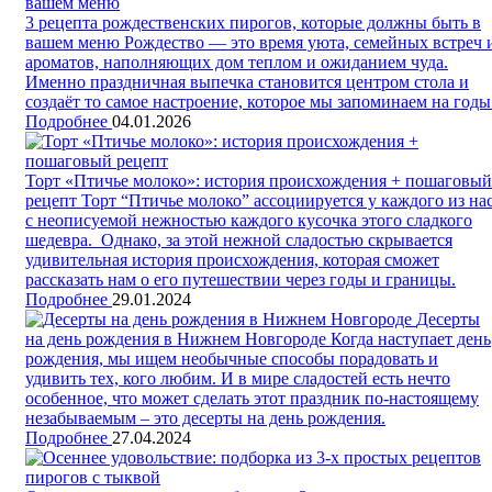
3 рецепта рождественских пирогов, которые должны быть в
вашем меню
Рождество — это время уюта, семейных встреч 
ароматов, наполняющих дом теплом и ожиданием чуда.
Именно праздничная выпечка становится центром стола и
создаёт то самое настроение, которое мы запоминаем на годы
Подробнее
04.01.2026
Торт «Птичье молоко»: история происхождения + пошаговый
рецепт
Торт “Птичье молоко” ассоциируется у каждого из на
с неописуемой нежностью каждого кусочка этого сладкого
шедевра. Однако, за этой нежной сладостью скрывается
удивительная история происхождения, которая сможет
рассказать нам о его путешествии через годы и границы.
Подробнее
29.01.2024
Десерты
на день рождения в Нижнем Новгороде
Когда наступает день
рождения, мы ищем необычные способы порадовать и
удивить тех, кого любим. И в мире сладостей есть нечто
особенное, что может сделать этот праздник по-настоящему
незабываемым – это десерты на день рождения.
Подробнее
27.04.2024