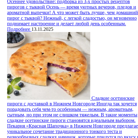
Осеннее удовольствие: подборка из 3-х простых рецептов
пирогов с тыквой
Осень — время уютных вечеров, пледов и
ароматной выпечки! А что может быть лучше, чем домашний
пирог с тыквой? Нежный, с легкой сладостью, он мгновенно
поднимает настроение и делает любой день особенным.
Подробнее
13.11.2025
Сладкие осетинские
пироги с доставкой в Нижнем Новгороде
Иногда так хочется
порадовать себя чем-то особенным — нежным, ароматным,
сытным, но при этом не слишком тяжелым. В такие моменты
сладкие осетинские пироги становятся идеальным выбором.
Пекарня «Красная Шапочка» в Нижнем Новгороде предлагае
уникальное сочетание традиционного тонкого теста и
разнообразных сладких начинок, которые придутся по вкусу 