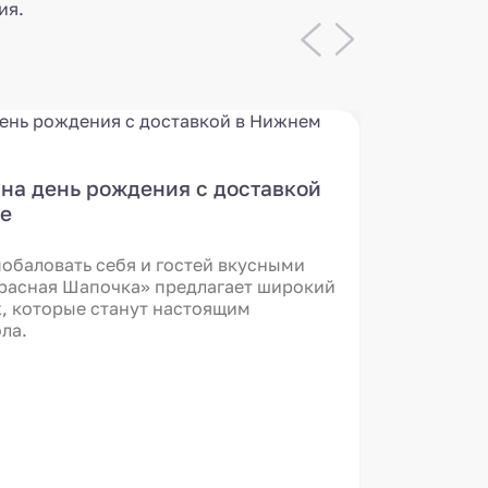
ия.
Подбор
на день рождения с доставкой
пирого
е
Пироги —
побаловать себя и гостей вкусными
Именно 
Красная Шапочка» предлагает широкий
под рук 
, которые станут настоящим
мгновени
ла.