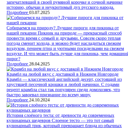
запечатлевший в своей румяной корочке и сочной начинке
историю, обычаи и неукротимый дух русского народа.
Подробнее
03.07.2025
Собираемся на природу? Лучшие пироги для пикника от
нашей пекарни
Пикник на природе — прекрасный способ
провести время с семьей и друзьями. Совсем скоро теплая
погода сменит холода, и можно будет насладиться свежим
воздухом, пением птиц и уютными посиделками на свежем
воздухе. И что может быть лучше для пикника, чем домашни
пирог?
Подробнее
28.04.2025
Крамбл на любой вкус с доставкой в Нижнем Новгороде
Крамбл — классический английский десерт, состоящий из
хрустящей песочной крошки и любой начинки. С годами
рецепт крамбла стал так популярен среди домохозяек, что
быстро завоевал признание по всему миру.
Подробнее
24.10.2024
История слоёного теста: от древности до современных
кулинарных шедевров
Слоеное тесто — это тот самый
кулинарный трик, который превращает блюда из обычных