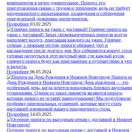
компонентов в нечто удивительное. Процесс его
приготовления связан с трудом и терпением, ведь он требует
неоднократного раскатывания, охлаждения и соблюдения
определенной дозировки ингредиентов.
Подробнее
03.02.2025
Горячие пироги на
ужин с доставкой!
Запах свежевыпеченных пирогов всегда
наполняет воздух, приглашая каждого на ужин. Горячие,
сочные, с нежным тестом, пироги обещают уют и
наслаждение после долгого дня. Все собираются вокруг стола
готовые окунуться в этот вкусный мир, где каждый кусок
горячего пирога будет как приглашение к путешествию в ую
и радость.
Подробнее
06.05.2024
Пироги н
День Рождения в Нижнем Новгороде
День рождения — это
особенный день, когда хочется порадовать близких вкусными
угощениями. Одним из таких лакомств являются пироги,
которые никого не оставят равнодушными! Мы подготовили
подборку оригинальных угощений, которые могут стать
настоящей изюминкой вашего праздничного стола.
Подробнее
14.03.2025
Осенние пироги по выгодным ценам с доставкой в Нижнем