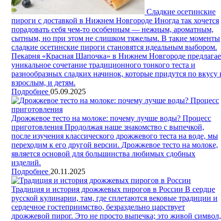
Сладкие осетинские
пироги с доставкой в Нижнем Новгороде
Иногда так хочется
порадовать себя чем-то особенным — нежным, ароматным,
сытным, но при этом не слишком тяжелым. В такие моменты
сладкие осетинские пироги становятся идеальным выбором.
Пекарня «Красная Шапочка» в Нижнем Новгороде предлагае
уникальное сочетание традиционного тонкого теста и
разнообразных сладких начинок, которые придутся по вкусу 
взрослым, и детям.
Подробнее
05.09.2025
Дрожжевое тесто на молоке: почему лучше воды? Процесс
приготовления
Продолжая наше знакомство с выпечкой,
после изучения классического дрожжевого теста на воде, мы
переходим к его другой версии. Дрожжевое тесто на молоке,
является основой для большинства любимых сдобных
изделий.
Подробнее
20.11.2025
Традиция и история дрожжевых пирогов в России
В сердце
русской кулинарии, там, где сплетаются вековые традиции и
сердечное гостеприимство, безраздельно царствует
дрожжевой пирог. Это не просто выпечка; это живой символ,