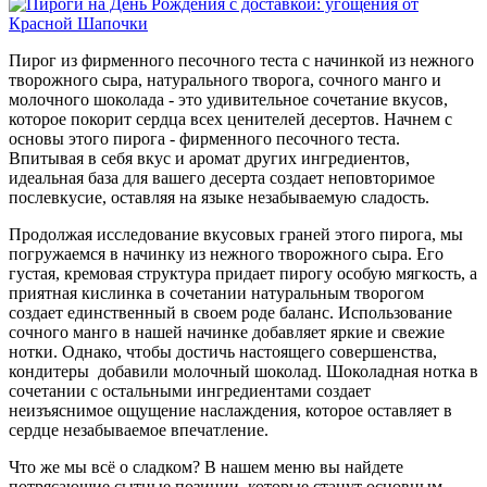
Пирог из фирменного песочного теста с начинкой из нежного
творожного сыра, натурального творога, сочного манго и
молочного шоколада - это удивительное сочетание вкусов,
которое покорит сердца всех ценителей десертов.
Начнем с
основы этого пирога - фирменного песочного теста.
Впитывая в себя вкус и аромат других ингредиентов,
идеальная база для вашего десерта создает неповторимое
послевкусие, оставляя на языке незабываемую сладость.
Продолжая исследование вкусовых граней этого пирога, мы
погружаемся в начинку из нежного творожного сыра. Его
густая, кремовая структура придает пирогу особую мягкость, а
приятная кислинка в сочетании натуральным творогом
создает единственный в своем роде баланс. Использование
сочного манго в нашей начинке добавляет яркие и свежие
нотки. Однако, чтобы достичь настоящего совершенства,
кондитеры добавили молочный шоколад. Шоколадная нотка в
сочетании с остальными ингредиентами создает
неизъяснимое ощущение наслаждения, которое оставляет в
сердце незабываемое впечатление.
Что же мы всё о сладком? В нашем меню вы найдете
потрясающие сытные позиции, которые станут основным