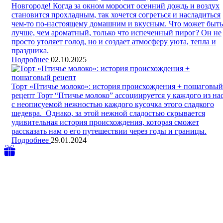
Новгороде!
Когда за окном моросит осенний дождь и воздух
становится прохладным, так хочется согреться и насладиться
чем-то по-настоящему домашним и вкусным. Что может быть
лучше, чем ароматный, только что испеченный пирог? Он не
просто утоляет голод, но и создает атмосферу уюта, тепла и
праздника.
Подробнее
02.10.2025
Торт «Птичье молоко»: история происхождения + пошаговый
рецепт
Торт “Птичье молоко” ассоциируется у каждого из на
с неописуемой нежностью каждого кусочка этого сладкого
шедевра. Однако, за этой нежной сладостью скрывается
удивительная история происхождения, которая сможет
рассказать нам о его путешествии через годы и границы.
Подробнее
29.01.2024