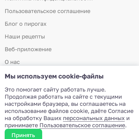
Пользовательское соглашение
Блог о пирогах
Наши рецепты
Веб-приложение
О нас
Отзывы
Мы используем cookie-файлы
Контакты
Это помогает сайту работать лучше.
8 (831) 423-57-75
Продолжая работать на сайте с текущими
Работаем с 8:00 до 20:00
настройками браузера, вы соглашаетесь на
Разработка сайта
использование файлов cookie, даёте Согласие
© 2026 Красная шапочка - доставка пирогов
на обработку Ваших
персональных данных
и
принимаете
Пользовательское соглашение
.
Заказать звонок
Принять