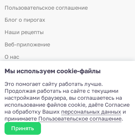
Пользовательское соглашение
Блог о пирогах
Наши рецепты
Веб-приложение
О нас
Отзывы
Мы используем cookie-файлы
Контакты
Это помогает сайту работать лучше.
8 (831) 423-57-75
Продолжая работать на сайте с текущими
Работаем с 8:00 до 20:00
настройками браузера, вы соглашаетесь на
Разработка сайта
использование файлов cookie, даёте Согласие
© 2026 Красная шапочка - доставка пирогов
на обработку Ваших
персональных данных
и
принимаете
Пользовательское соглашение
.
Заказать звонок
Принять