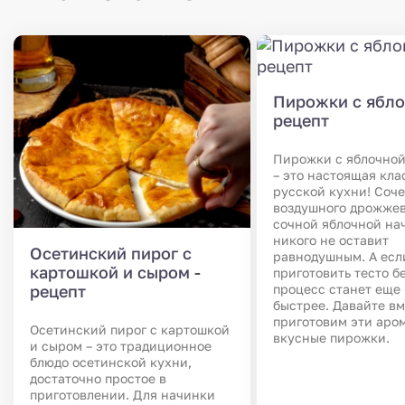
Пирожки с ябло
рецепт
Пирожки с яблочной
– это настоящая кла
русской кухни! Соч
воздушного дрожжев
сочной яблочной на
никого не оставит
Осетинский пирог с
равнодушным. А есл
картошкой и сыром -
приготовить тесто бе
рецепт
процесс станет еще
быстрее. Давайте вм
приготовим эти аро
Осетинский пирог с картошкой
вкусные пирожки.
и сыром – это традиционное
блюдо осетинской кухни,
достаточно простое в
приготовлении. Для начинки