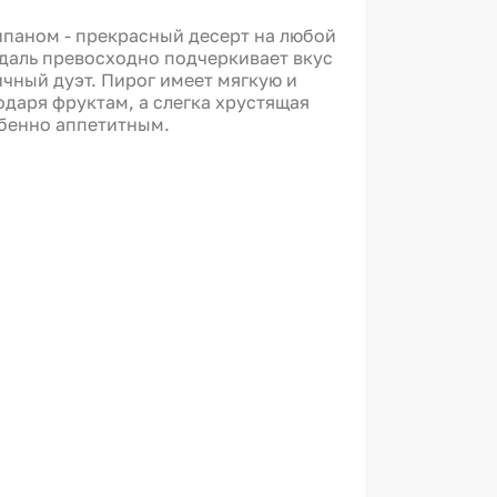
ипаном - прекрасный десерт на любой
Пирог "
даль превосходно подчеркивает вкус
себе вс
ичный дуэт. Пирог имеет мягкую и
грибы, 
одаря фруктам, а слегка хрустящая
обенно аппетитным.