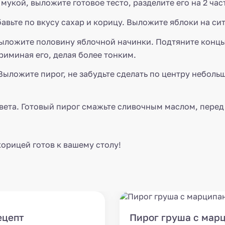
укой, выложите готовое тесто, разделите его на 2 част
авьте по вкусу сахар и корицу. Выложите яблоки на сит
 выложите половину яблочной начинки. Подтяните концы 
риминая его, делая более тонким.
 Выложите пирог, не забудьте сделать по центру неболь
вета. Готовый пирог смажьте сливочным маслом, перед
орицей готов к вашему столу!
ецепт
Пирог груша с марц