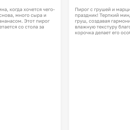
а, когда хочется чего-
Пирог с грушей и марц
снова, много сыра и
праздник! Терпкий мин
ананасом. Этот пирог
груш, создавая гармон
тается со стола за
влажную текстуру благ
корочка делает его ос